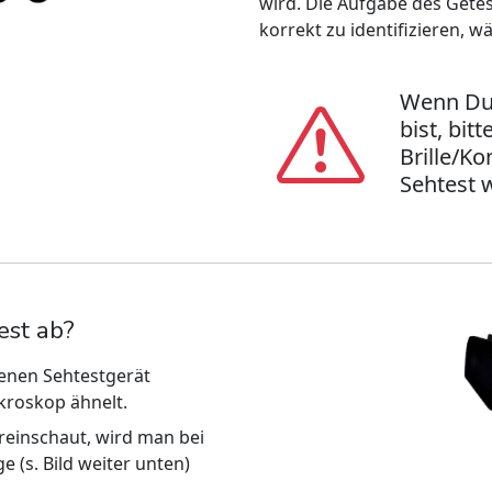
wird. Die Aufgabe des Getes
korrekt zu identifizieren, w
Wenn Du 
bist, bit
Brille/Ko
Sehtest w
est ab?
senen Sehtestgerät
kroskop ähnelt.
reinschaut, wird man bei
 (s. Bild weiter unten)