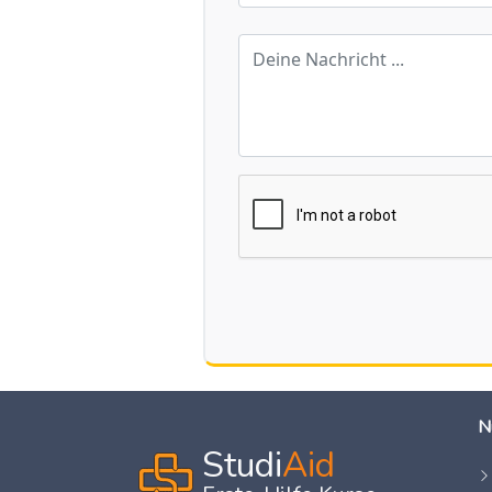
N
Studi
Aid