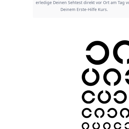
erledige Deinen Sehtest direkt vor Ort am Tag v
Deinem Erste-Hilfe Kurs.